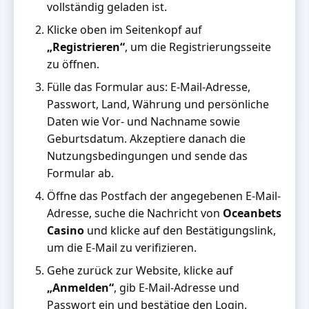
vollständig geladen ist.
Klicke oben im Seitenkopf auf
„Registrieren“
, um die Registrierungsseite
zu öffnen.
Fülle das Formular aus: E-Mail-Adresse,
Passwort, Land, Währung und persönliche
Daten wie Vor- und Nachname sowie
Geburtsdatum. Akzeptiere danach die
Nutzungsbedingungen und sende das
Formular ab.
Öffne das Postfach der angegebenen E-Mail-
Adresse, suche die Nachricht von
Oceanbets
Casino
und klicke auf den Bestätigungslink,
um die E-Mail zu verifizieren.
Gehe zurück zur Website, klicke auf
„Anmelden“
, gib E-Mail-Adresse und
Passwort ein und bestätige den Login.