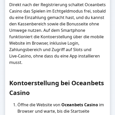
Direkt nach der Registrierung schaltet Oceanbets
Casino das Spielen im Echtgeldmodus frei, sobald
du eine Einzahlung gemacht hast, und du kannst
den Kassenbereich sowie die Bonusseite ohne
Umwege nutzen. Auf dem Smartphone
funktioniert die Kontoerstellung über die mobile
Website im Browser, inklusive Login,
Zahlungsbereich und Zugriff auf Slots und
Live‑Casino, ohne dass du eine App installieren
musst.
Kontoerstellung bei Oceanbets
Casino
Öffne die Website von
Oceanbets Casino
im
Browser und warte, bis die Startseite