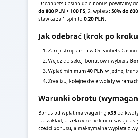
Oceanbets Casino daje bonus powitalny d
do 800 PLN
+
100 FS
, 2. wpłata:
50% do 60
stawka za 1 spin to
0,20 PLN
.
Jak odebrać (krok po kroku
Zarejestruj konto w Oceanbets Casino 
Wejdź do sekcji bonusów i wybierz
Bo
Wpłać minimum
40 PLN
w jednej trans
Zrealizuj kolejne dwie wpłaty w ramac
Warunki obrotu (wymagani
Bonus od wpłat ma wagering
x35
od kwoty
lub zakład; przekroczenie limitu kasuje a
części bonusu, a maksymalna wypłata z w