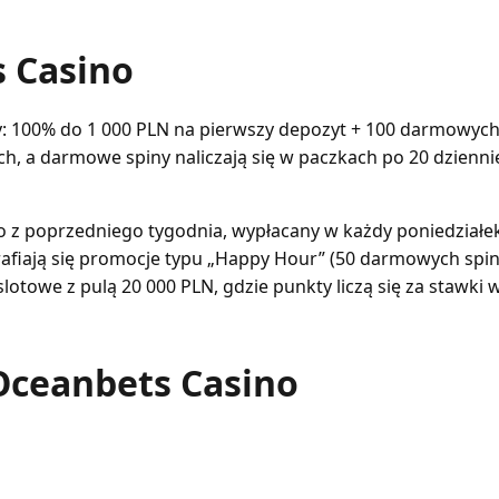
 Casino
y: 100% do 1 000 PLN na pierwszy depozyt + 100 darmowych
 a darmowe spiny naliczają się w paczkach po 20 dziennie
o z poprzedniego tygodnia, wypłacany w każdy poniedziałe
rafiają się promocje typu „Happy Hour” (50 darmowych sp
 slotowe z pulą 20 000 PLN, gdzie punkty liczą się za stawki
Oceanbets Casino