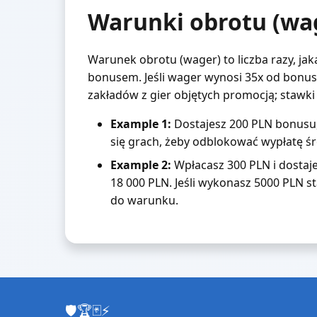
Warunki obrotu (wa
Warunek obrotu (wager) to liczba razy, j
bonusem. Jeśli wager wynosi 35x od bonus
zakładów z gier objętych promocją; stawk
Example 1:
Dostajesz 200 PLN bonusu,
się grach, żeby odblokować wypłatę ś
Example 2:
Wpłacasz 300 PLN i dostaje
18 000 PLN. Jeśli wykonasz 5000 PLN s
do warunku.
🛡️
🏆
🃏
⚡